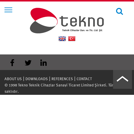
|
|
|
ABOUT US
DOWNLOADS
REFERENCES
CONTACT
© 1998 Tekno Teknik Cihazlar Sanayi Ticaret Limited Şirketi. Tüm hakları
saklıdır.