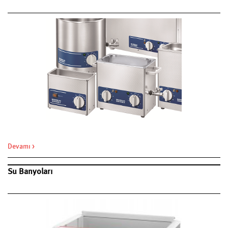
Devamı >
Su Banyoları