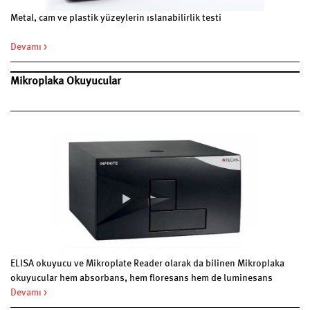
Metal, cam ve plastik yüzeylerin ıslanabilirlik testi
Devamı >
Mikroplaka Okuyucular
ELISA okuyucu ve Mikroplate Reader olarak da bilinen Mikroplaka
okuyucular hem absorbans, hem floresans hem de luminesans
okuma yapma kapasitesine sahip modeller barındırmaktadır.
Devamı >