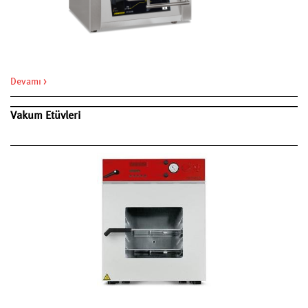
Devamı >
Vakum Etüvleri
Fırın sektöründeki en büyük Ar-Ge departmanlarından birine sahip
olan Nabertherm, 1947'den beri laboratuvar ve endüstriyel fırın
üretiminde lider markadır.