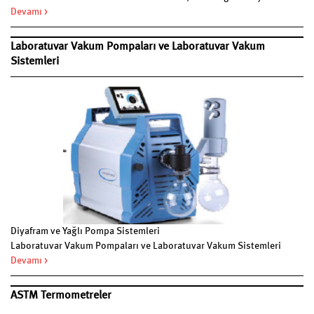
kalibre edin, ister 'en iyi' bira tarihini belirleyin - kapsamlı JULABO
Devamı >
programı neredeyse her uygulama için özel bir çözüm sağlar.
Laboratuvar Vakum Pompaları ve Laboratuvar Vakum
Sistemleri
Diyafram ve Yağlı Pompa Sistemleri
Laboratuvar Vakum Pompaları ve Laboratuvar Vakum Sistemleri
Devamı >
ASTM Termometreler